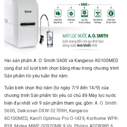
Hai sản phẩm A. O. Smith S600 và Kangaroo KG100MED
cùng đạt số lượt bình chọn bằng nhau trong chương trình
Sản phẩm tôi yêu tuần thứ năm.
Tuần bình chọn thứ năm (từ ngày 7/9 đến 14/9) của
chương trình Sản phẩm tôi yêu có chủ đề Máy lọc nước
hiện đại nhất với 9 sản phẩm tham gia, gồm:
A. O. Smith
S600
,
Daikiosan DXW-32709H
,
Kangaroo
KG100MED
,
Karofi Optimus Pro O-I439
,
Korihome WPK-
838
,
Midea MWP-S0920MR 9 lõi
,
Philips ADD8980 6