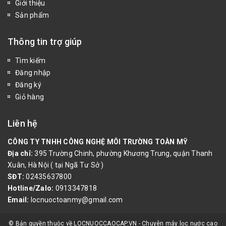
Giới thiệu
Sản phẩm
Thông tin trợ giúp
Tìm kiếm
Đăng nhập
Đăng ký
Giỏ hàng
Liên hệ
CÔNG TY TNHH CÔNG NGHỆ MÔI TRƯỜNG TOÀN MỸ
Địa chỉ:
395 Trường Chinh, phường Khương Trung, quận Thanh
Xuân, Hà Nội ( tại Ngã Tư Sở )
SĐT:
02435637800
Hotline/Zalo:
0913347818
Email:
locnuoctoanmy@gmail.com
© Bản quyền thuộc về LOCNUOCCAOCAP.VN - Chuyên máy lọc nước cao