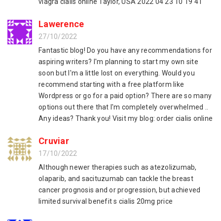
viagra cialis online Taylor, USA 2022 04 23 10 19 41
Lawerence
27/10/2022
Fantastic blog! Do you have any recommendations for
aspiring writers? I'm planning to start my own site
soon but I'm a little lost on everything. Would you
recommend starting with a free platform like
Wordpress or go for a paid option? There are so many
options out there that I'm completely overwhelmed ..
Any ideas? Thank you! Visit my blog: order cialis online
Cruviar
17/10/2022
Although newer therapies such as atezolizumab,
olaparib, and sacituzumab can tackle the breast
cancer prognosis and or progression, but achieved
limited survival benefit s cialis 20mg price