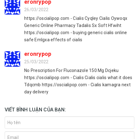
eronrypop
26/03/2022
https://oscialipop.com - Cialis Cyqley Cialis Oywoqx
Generic Online Pharmacy Tadalis Sx Soft Hfwiht
https://oscialipop.com - buying generic cialis online
safe Emlgxa effects of cialis
eronrypop
25/03/2022
No Prescription For Fluconazole 150 Mg Dcjeku
https://oscialipop.com - Cialis Cialis cialis what it does
Tdqcmb https://oscialipop.com - Cialis kamagra next
day delivery
VIẾT BÌNH LUẬN CỦA BẠN: