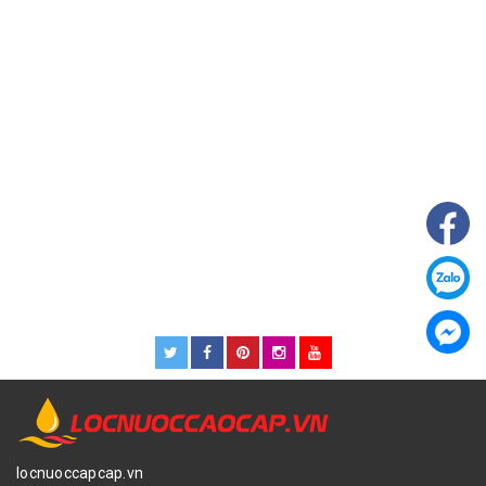
locnuoccapcap.vn